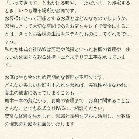
「いってきます」と出かける時や、「ただいま」と帰宅する
とき、いつも通る場所がお庭です。
お客様にとって理想とするお庭とはどんなものでしょうか。
家族にとって大切な空間であるお庭をキレイで安全にするこ
とは、きっとお客様の生活をステキなものにしてくれるでし
ょう。
私たち株式会社IWGは剪定や伐採といったお庭の管理や、住
まいの外回りを彩る外構・エクステリア工事を承っていま
す。
お庭は生き物のため定期的な管理が不可欠です。
どんない美しいお庭も手入れを怠れば、美観性が損なわれ、
害虫の被害にあってしまうことも……
庭木一本の剪定から、お庭の管理まで、お庭に関することは
どんなことでも株式会社IWGにご相談ください。
豊富な経験を生かした、知識と技術をフルに活用し、お客様
の理想のお庭をお届けいたします。