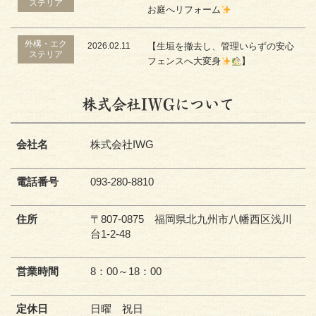
ステリア
お庭へリフォーム
外構・エク
2026.02.11
【生垣を撤去し、管理いらずの安心
ステリア
フェンスへ大変身
】
株式会社IWGについて
会社名
株式会社IWG
電話番号
093-280-8810
住所
〒807-0875 福岡県北九州市八幡西区浅川
台1-2-48
営業時間
8：00～18：00
定休日
日曜 祝日